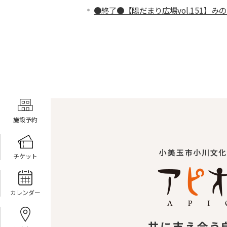
●終了●【陽だまり広場vol.151】
施設予約
チケット
カレンダー