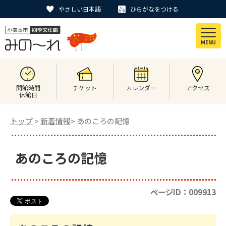
やさしい日本語
ひらがなをつける
MENU
開館時間
チケット
カレンダー
アクセス
休館日
トップ
>
新着情報
> あのころの記憶
あのころの記憶
ページID：009913