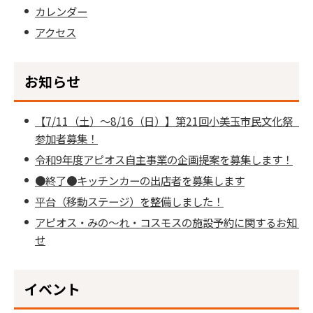
カレンダー
アクセス
お知らせ
【7/11（土）～8/16（日）】第21回小美玉市民文化祭
参加者募集！
令和9年度アピオス自主事業の企画提案を募集します！
●終了●キッチンカーの出店者を募集します
平台（移動ステージ）を整備しました！
アピオス・みの～れ・コスモスの施設予約に関するお知ら
せ
イベント