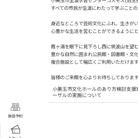
小美玉市生涯学習センターコスモス(旧玉
すべての市民が生涯にわたって学ぶことの
身近なところで芸術文化にふれ、生きが
心豊かな生活を営むことができるようにと
霞ヶ浦を眼下に見下ろし西に筑波山を望
豊かな自然に囲まれ公民館・図書館・文
複合施設として幅広くご利用いただけます
皆様のご来館を心よりお待ちしております
小美玉市文化ホールのあり方検討支援
ーザルの実施について
施設予約
チケット