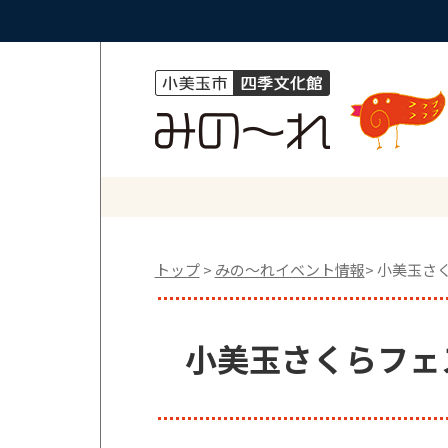
トップ
>
みの〜れイベント情報
> 小美玉さ
小美玉さくらフェス