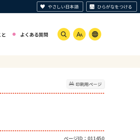
やさしい日本語
ひらがなをつける
こと
よくある質問
印刷用ページ
ページID：011450