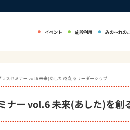
イベント
施設利用
みの～れの
プラスセミナー vol.6 未来(あした)を創るリーダーシップ
ナー vol.6 未来(あした)を