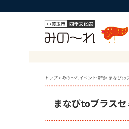
トップ
>
みの〜れイベント情報
> まなびto
まなびtoプラスセミ