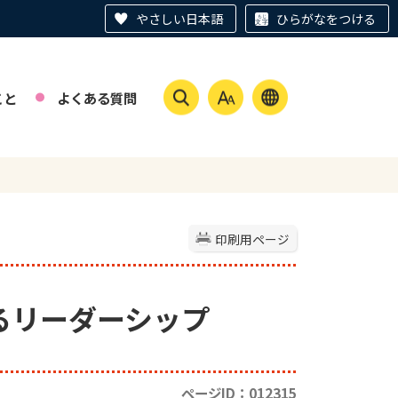
やさしい日本語
ひらがなをつける
こと
よくある質問
印刷用ページ
創るリーダーシップ
ページID：012315