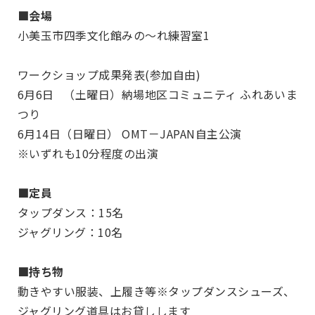
■会場
小美玉市四季文化館みの～れ練習室1
ワークショップ成果発表(参加自由)
6月6日 （土曜日）納場地区コミュニティ ふれあいま
つり
6月14日（日曜日） OMT－JAPAN自主公演
※いずれも10分程度の出演
■定員
タップダンス：15名
ジャグリング：10名
■持ち物
動きやすい服装、上履き等※タップダンスシューズ、
ジャグリング道具はお貸しします