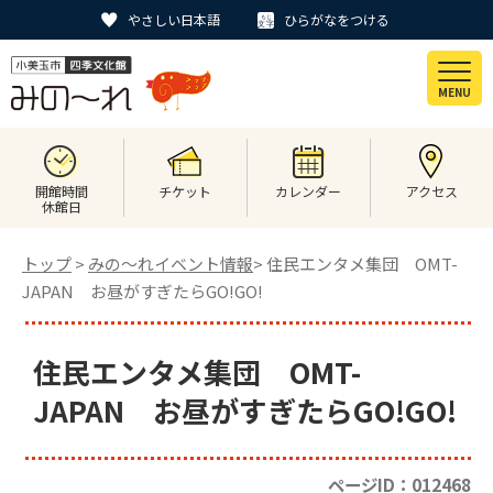
やさしい日本語
ひらがなをつける
MENU
開館時間
チケット
カレンダー
アクセス
休館日
トップ
>
みの〜れイベント情報
> 住民エンタメ集団 OMT-
JAPAN お昼がすぎたらGO!GO!
住民エンタメ集団 OMT-
JAPAN お昼がすぎたらGO!GO!
ページID：012468