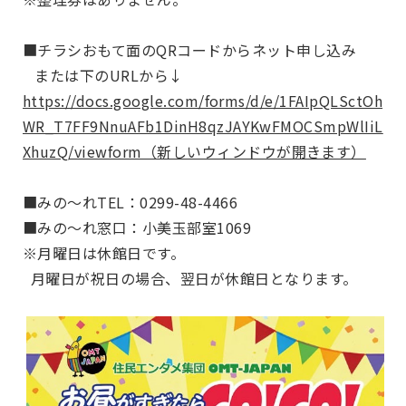
■チラシおもて面のQRコードからネット申し込み
または下のURLから↓
https://docs.google.com/forms/d/e/1FAIpQLSctOh
WR_T7FF9NnuAFb1DinH8qzJAYKwFMOCSmpWlIiL
XhuzQ/viewform（新しいウィンドウが開きます）
■みの～れTEL：0299-48-4466
■みの～れ窓口：小美玉部室1069
※月曜日は休館日です。
月曜日が祝日の場合、翌日が休館日となります。