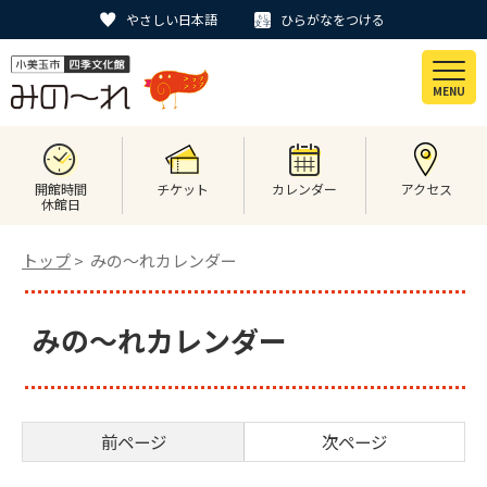
やさしい日本語
ひらがなをつける
MENU
開館時間
チケット
カレンダー
アクセス
休館日
トップ
> みの〜れカレンダー
みの〜れカレンダー
前ページ
次ページ