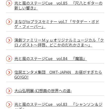
光と風のステージCue vol.85 『尺八とギターの
新しい響き』
まなびtoプラスセミナー vol.7 「サタデー・ボド
ゲ・フィーバー」
演劇ファミリーＭｙｕオリジナルミュージカル「ク
ロノポスト～拝啓、どこかのだれかさま～」
光と風のステージCue vol.84 『魔笛』
住民エンタメ集団 OMT-JAPAN お昼がすぎたら
GO!GO!
大山弘明展-幻想画の世界への道-
光と風のステージCue vol.83 『シャンソン＆ジ