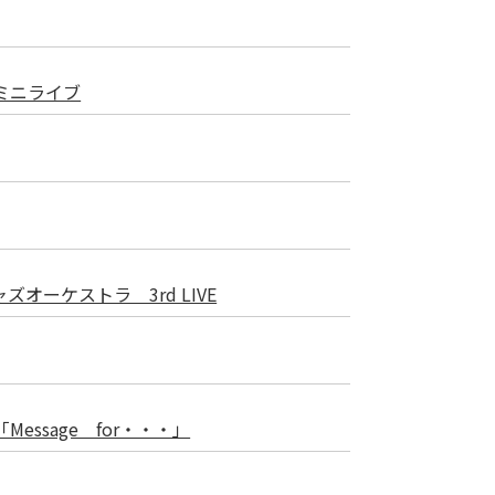
ミニライブ
オーケストラ 3rd LIVE
essage for・・・」