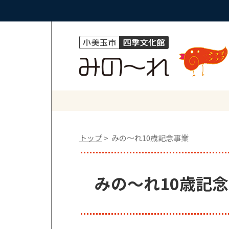
トップ
> みの〜れ10歳記念事業
みの〜れ10歳記