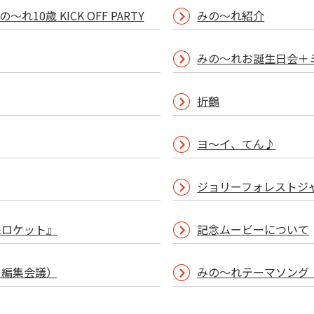
～れ10歳 KICK OFF PARTY
みの～れ紹介
みの～れお誕生日会＋
折鶴
ヨ～イ、てん♪
ジョリーフォレストジャズ
来ロケット』
記念ムービーについて
り編集会議）
みの～れテーマソング「M