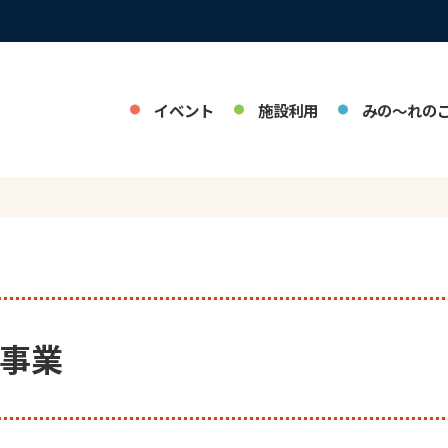
イベント
施設利用
みの～れの
念事業