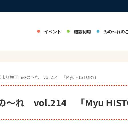
イベント
施設利用
みの～れの
だまり横丁inみの～れ vol.214 「Myu HISTORY」
れ vol.214 「Myu HIST