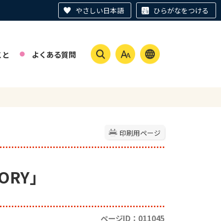
やさしい日本語
ひらがなをつける
こと
よくある質問
印刷用ページ
ORY」
ページID：011045