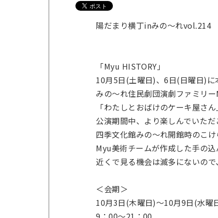
陽だまり横丁inみの～れvol.214
「Myu HISTORY」
10月5日(土曜日)、6日(日曜日)
みの～れ住民劇団演劇ファミリー
「わたしとおばけのケーキ屋さん
公演期間中、より楽しんでいただ
四季文化館みの～れ開館時のこけ
Myu美術チームが作成した手の
近くで見る機会は滅多にないので
＜会期＞
10月3日(木曜日)～10月9日(水曜
9：00～21：00