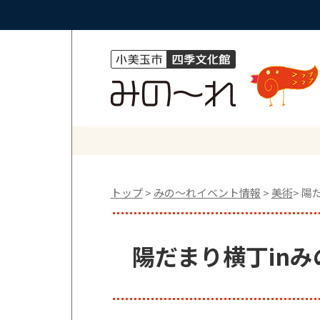
トップ
>
みの〜れイベント情報
>
美術
> 陽
陽だまり横丁inみの～