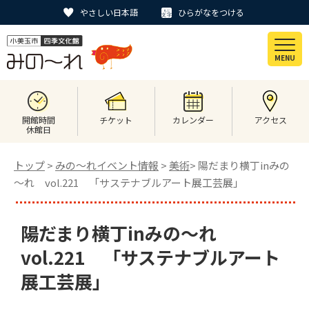
やさしい日本語
ひらがなをつける
MENU
開館時間
チケット
カレンダー
アクセス
休館日
トップ
>
みの〜れイベント情報
>
美術
> 陽だまり横丁inみの
～れ vol.221 「サステナブルアート展工芸展」
陽だまり横丁inみの～れ
vol.221 「サステナブルアート
展工芸展」