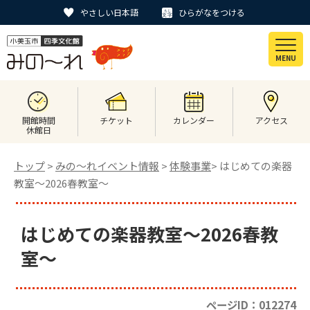
やさしい日本語
ひらがなをつける
MENU
開館時間
チケット
カレンダー
アクセス
休館日
トップ
>
みの〜れイベント情報
>
体験事業
> はじめての楽器
教室～2026春教室～
はじめての楽器教室～2026春教
室～
ページID：012274