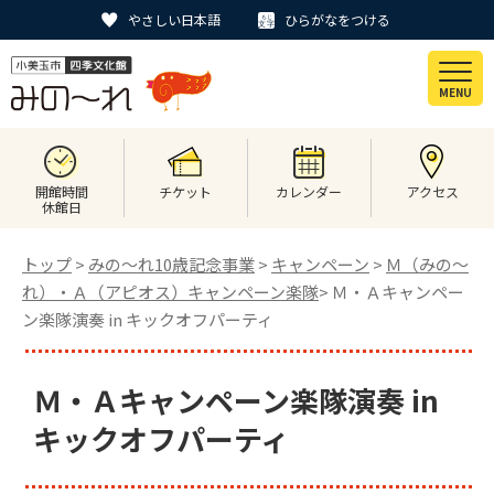
やさしい日本語
ひらがなをつける
MENU
開館時間
チケット
カレンダー
アクセス
休館日
トップ
>
みの〜れ10歳記念事業
>
キャンペーン
>
Ｍ（みの〜
れ）・Ａ（アピオス）キャンペーン楽隊
> Ｍ・Ａキャンペー
ン楽隊演奏 in キックオフパーティ
Ｍ・Ａキャンペーン楽隊演奏 in
キックオフパーティ