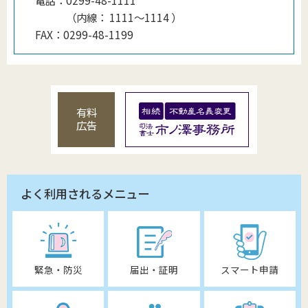
電話：
0299-48-1111
（
内線
：
1111〜1114
）
FAX：
0299-48-1199
有料
広告
よく利用されるメニュー
緊急・防災
届出・証明
スマート申請