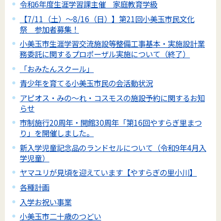
令和6年度生涯学習課主催 家庭教育学級
【7/11（土）～8/16（日）】第21回小美玉市民文化
祭 参加者募集！
小美玉市生涯学習交流施設等整備工事基本・実施設計業
務委託に関するプロポーザル実施について（終了）
「おみたんスクール」
青少年を育てる小美玉市民の会活動状況
アピオス・みの～れ・コスモスの施設予約に関するお知
らせ
市制施行20周年・開館30周年「第16回やすらぎ里まつ
り」を開催しました。
新入学児童記念品のランドセルについて（令和9年4月入
学児童）
ヤマユリが見頃を迎えています【やすらぎの里小川】
各種計画
入学お祝い事業
小美玉市二十歳のつどい