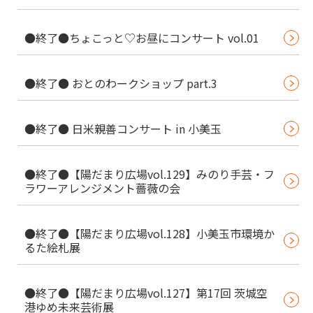
●終了●ちょこっと♡お昼にコンサート vol.01
●終了● おとのわークショップ part.3
●終了● 日米親善コンサート in 小美玉
●終了●【陽だまり広場vol.129】みのり手芸・フ
ラワーアレンジメント薔薇の会
●終了●【陽だまり広場vol.128】小美玉市環境か
るた絵札展
●終了●【陽だまり広場vol.127】第17回 茨城空
港ゆめ未来芸術展