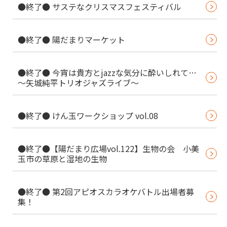
●終了● サステなクリスマスフェスティバル
●終了● 陽だまりマーケット
●終了● 今宵は貴方とjazzな気分に酔いしれて…
～矢城純平トリオジャズライブ～
●終了● けん玉ワークショップ vol.08
●終了●【陽だまり広場vol.122】生物の会 小美
玉市の草原と湿地の生物
●終了● 第2回アピオスカラオケバトル出場者募
集！