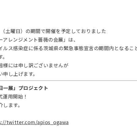
0日（土曜日）の期間で開催を予定しておりました
ーアレンジメント薔薇の会展」は、
イルス感染症に係る茨城県の緊急事態宣言の期間内となるこ
す。
皆様には申し訳ございませんが
い申し上げます。
日一展」プロジェクト
式運用開始！
介します。
s://twitter.com/apios_ogawa