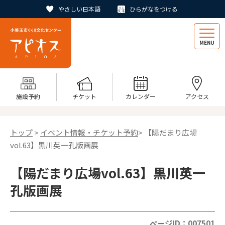
やさしい日本語
ひらがなをつける
MENU
施設予約
チケット
カレンダー
アクセス
トップ
>
イベント情報・チケット予約
> 【陽だまり広場
vol.63】黒川英一孔版画展
【陽だまり広場vol.63】黒川英一
孔版画展
ページID：007501