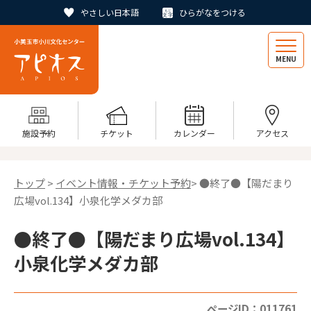
やさしい日本語
ひらがなをつける
MENU
施設予約
チケット
カレンダー
アクセス
トップ
>
イベント情報・チケット予約
> ●終了●【陽だまり
広場vol.134】小泉化学メダカ部
●終了●【陽だまり広場vol.134】
小泉化学メダカ部
ページID：011761