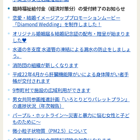
臨時福祉給付金（経済対策分）の受付終了のお知らせ
恋愛・結婚イメージアッププロモーションムービー
「Diamond Wedding」を制作しました！
オリジナル婚姻届＆結婚記念証の配布・贈呈が始まりま
した♥
水道の冬支度 水道管の凍結による漏水の防止をしましょ
う。
消防団の組織が新しくなります
平成22年4月から肝臓機能障がいによる身体障がい者手
帳が交付されます
9市町村で施設の広域利用ができます
男女共同参画推進計画『いろとりどりパレットプラン』
の進捗状況（年次報告）
パープル・ホットライン～災害と暴力に悩む女性と子ど
ものために～
微小粒子状物質（PM2.5）について
介護保険料は社会保険料控除の対象になります