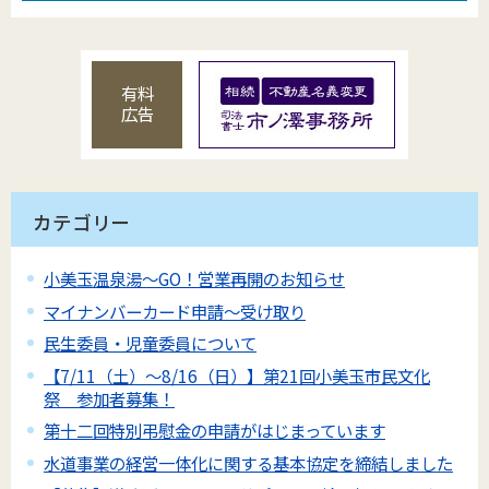
有料
広告
カテゴリー
小美玉温泉湯～GO！営業再開のお知らせ
マイナンバーカード申請～受け取り
民生委員・児童委員について
【7/11（土）～8/16（日）】第21回小美玉市民文化
祭 参加者募集！
第十二回特別弔慰金の申請がはじまっています
水道事業の経営一体化に関する基本協定を締結しました