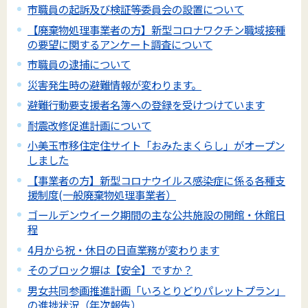
市職員の起訴及び検証等委員会の設置について
【廃棄物処理事業者の方】新型コロナワクチン職域接種
の要望に関するアンケート調査について
市職員の逮捕について
災害発生時の避難情報が変わります。
避難行動要支援者名簿への登録を受けつけています
耐震改修促進計画について
小美玉市移住定住サイト「おみたまくらし」がオープン
しました
【事業者の方】新型コロナウイルス感染症に係る各種支
援制度(一般廃棄物処理事業者）
ゴールデンウイーク期間の主な公共施設の開館・休館日
程
4月から祝・休日の日直業務が変わります
そのブロック塀は【安全】ですか？
男女共同参画推進計画「いろとりどりパレットプラン」
の進捗状況（年次報告）