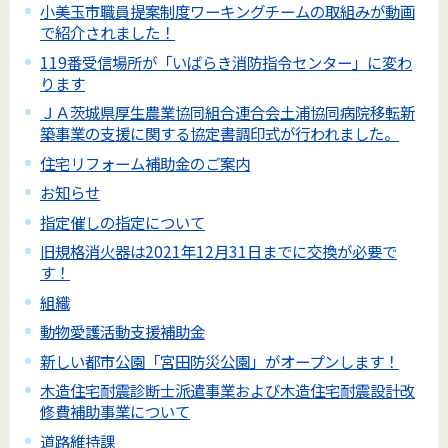
小美玉市職員提案制度ワーキングチームの取組みが動画
で紹介されました！
119番受信場所が「いばらき消防指令センター」に変わ
ります
ＪＡ茨城県厚生農業協同組合連合会土浦協同病院移転新
築事業の支援に関する協定書調印式が行われました。
住宅リフォーム補助金のご案内
お知らせ
指定催しの指定について
旧規格消火器は2021年12月31日までに交換が必要で
す！
組織
動物愛護活動支援補助金
新しい都市公園「宮田防災公園」がオープンします！
木造住宅耐震診断士派遣事業および木造住宅耐震設計改
修費補助事業について
道路維持課