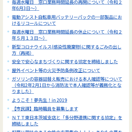
毎週水曜日 窓口業務時間延長の再開について（令和２
年6月3日～）
電動アシスト自転車用バッテリーパックの一部製品にお
けるリコールについて
毎週水曜日 窓口業務時間延長の休止について（令和２
年５月１３日～）
新型コロナウイルス(感染性廃棄物)に関するごみの出し
方（再掲）
安全で安心なまちづくりに関する協定を締結しました
屋外イベント等の火災予防条例改正について
ガソリンの容器詰替え販売における本人確認等について
（令和2年2月1日から消防法で本人確認等が義務化とな
りました）
ようこそ！夢先生！in 2019
【市民課】臨時職員を募集します
ＮＴＴ東日本茨城支店と「多分野連携に関する協定」を
締結しました