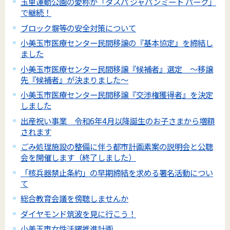
玉里運動公園の愛称が「タスパ ジャパンミート パーク」
で継続！
ブロック塀等の安全対策について
小美玉市医療センター民間移譲の『基本協定』を締結し
ました
小美玉市医療センター民間移譲『候補者』選定 ～移譲
先『候補者』が決まりました～
小美玉市医療センター民間移譲『交渉権獲得者』を決定
しました
出産祝い事業 令和6年4月以降誕生のお子さまから増額
されます
ごみ処理施設の整備に伴う都市計画素案の説明会と公聴
会を開催します（終了しました）
「核兵器禁止条約」の早期締結を求める署名活動につい
て
総合教育会議を傍聴しませんか
ダイヤモンド筑波を見に行こう！
小美玉市女性活躍推進計画