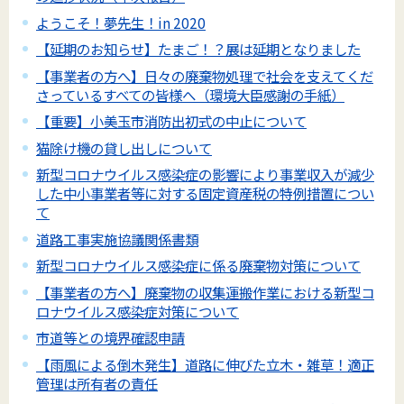
ようこそ！夢先生！in 2020
【延期のお知らせ】たまご！？展は延期となりました
【事業者の方へ】日々の廃棄物処理で社会を支えてくだ
さっているすべての皆様へ（環境大臣感謝の手紙）
【重要】小美玉市消防出初式の中止について
猫除け機の貸し出しについて
新型コロナウイルス感染症の影響により事業収入が減少
した中小事業者等に対する固定資産税の特例措置につい
て
道路工事実施協議関係書類
新型コロナウイルス感染症に係る廃棄物対策について
【事業者の方へ】廃棄物の収集運搬作業における新型コ
ロナウイルス感染症対策について
市道等との境界確認申請
【雨風による倒木発生】道路に伸びた立木・雑草！適正
管理は所有者の責任