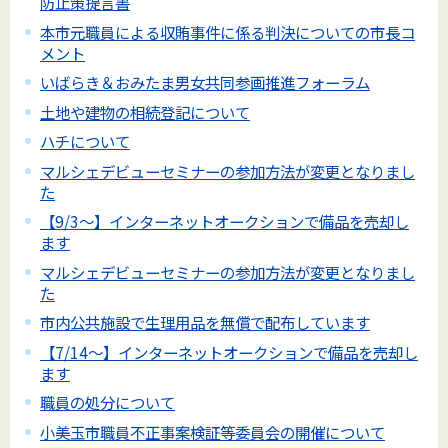
防止策提言書
本市元職員による収賄事件に係る判決についての市長コ
メント
いばらき＆おみたま男女共同参画推進フォーラム
土地や建物の相続登記について
ハチについて
マルシェデビューセミナーの参加方法が変更となりまし
た
【9/3～】インターネットオークションで備品を売却し
ます
マルシェデビューセミナーの参加方法が変更となりまし
た
市内公共施設で生理用品を無償で配布しています
【7/14～】インターネットオークションで備品を売却し
ます
職員の処分について
小美玉市職員不正事案検証等委員会の開催について