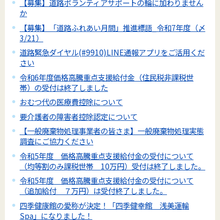
【募集】道路ボランティアサポートの輪に加わりません
か
【募集】「道路ふれあい月間」推進標語_令和7年度（〆
3/21）
道路緊急ダイヤル(#9910)LINE通報アプリをご活用くだ
さい
令和6年度価格高騰重点支援給付金（住民税非課税世
帯）の受付は終了しました
おむつ代の医療費控除について
要介護者の障害者控除認定について
【一般廃棄物処理事業者の皆さま】一般廃棄物処理実態
調査にご協力ください
令和5年度 価格高騰重点支援給付金の受付について
（均等割のみ課税世帯 10万円）受付は終了しました。
令和5年度 価格高騰重点支援給付金の受付について
（追加給付 ７万円）は受付終了しました。
四季健康館の愛称が決定！「四季健幸館 浅美運輸
Spa」になりました！