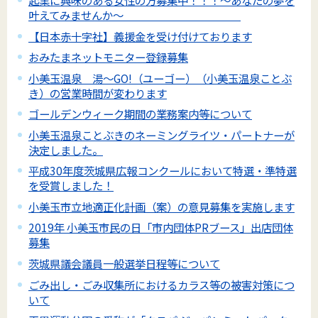
起業に興味のある女性の方募集中！！！～あなたの夢を
叶えてみませんか～
【日本赤十字社】義援金を受け付けております
おみたまネットモニター登録募集
小美玉温泉 湯～GO!（ユーゴー）（小美玉温泉ことぶ
き）の営業時間が変わります
ゴールデンウィーク期間の業務案内等について
小美玉温泉ことぶきのネーミングライツ・パートナーが
決定しました。
平成30年度茨城県広報コンクールにおいて特選・準特選
を受賞しました！
小美玉市立地適正化計画（案）の意見募集を実施します
2019年 小美玉市民の日「市内団体PRブース」出店団体
募集
茨城県議会議員一般選挙日程等について
ごみ出し・ごみ収集所におけるカラス等の被害対策につ
いて