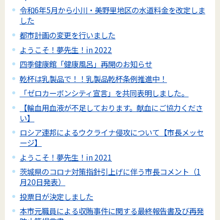
令和6年5月から小川・美野里地区の水道料金を改定しま
した
都市計画の変更を行いました
ようこそ！夢先生！in 2022
四季健康館「健康風呂」再開のお知らせ
乾杯は乳製品で！！乳製品乾杯条例推進中！
「ゼロカーボンシティ宣言」を共同表明しました。
【輸血用血液が不足しております。献血にご協力くださ
い】
ロシア連邦によるウクライナ侵攻について【市長メッセ
ージ】
ようこそ！夢先生！in 2021
茨城県のコロナ対策指針引上げに伴う市長コメント（1
月20日発表）
投票日が決定しました
本市元職員による収賄事件に関する最終報告書及び再発