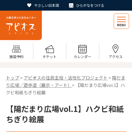
やさしい日本語
ひらがなをつける
MENU
施設予約
チケット
カレンダー
アクセス
トップ
>
アピオスの住民主役・活性化プロジェクト
>
陽だま
り広場／遊歩道（展示・アート）
> 【陽だまり広場vol.1】ハ
クビ和紙ちぎり絵展
【陽だまり広場vol.1】ハクビ和紙
ちぎり絵展