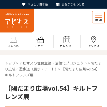
やさしい日本語
ひらがなをつける
MENU
施設予約
チケット
カレンダー
アクセス
トップ
>
アピオスの住民主役・活性化プロジェクト
>
陽だま
り広場／遊歩道（展示・アート）
> 【陽だまり広場vol.54】
キルトフレンズ展
【陽だまり広場vol.54】キルトフ
レンズ展