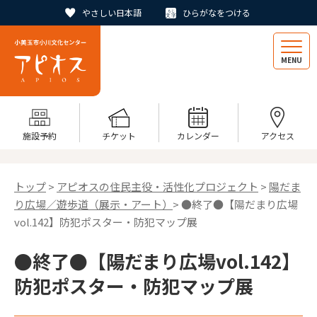
やさしい日本語
ひらがなをつける
MENU
施設予約
チケット
カレンダー
アクセス
トップ
>
アピオスの住民主役・活性化プロジェクト
>
陽だま
り広場／遊歩道（展示・アート）
> ●終了●【陽だまり広場
vol.142】防犯ポスター・防犯マップ展
●終了●【陽だまり広場vol.142】
防犯ポスター・防犯マップ展