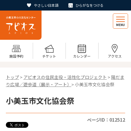
やさしい日本語
ひらがなをつける
MENU
施設予約
チケット
カレンダー
アクセス
トップ
>
アピオスの住民主役・活性化プロジェクト
>
陽だま
り広場／遊歩道（展示・アート）
> 小美玉市文化協会祭
小美玉市文化協会祭
ページID：012512