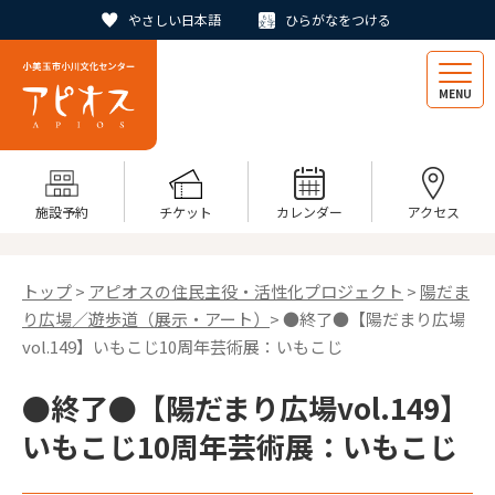
やさしい日本語
ひらがなをつける
MENU
施設予約
チケット
カレンダー
アクセス
トップ
>
アピオスの住民主役・活性化プロジェクト
>
陽だま
り広場／遊歩道（展示・アート）
> ●終了●【陽だまり広場
vol.149】いもこじ10周年芸術展：いもこじ
●終了●【陽だまり広場vol.149】
いもこじ10周年芸術展：いもこじ