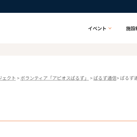
イベント
施設
ジェクト
>
ボランティア「アピオスぱるず」
>
ぱるず通信
> ぱるず通