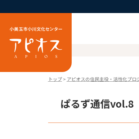
トップ
>
アピオスの住民主役・活性化プロ
ぱるず通信vol.8