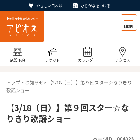
やさしい日本語
ひらがなをつける
MENU
施設予約
チケット
カレンダー
アクセス
トップ
>
お知らせ
> 【3/18（日）】第９回スター☆なりきり
歌謡ショー
【3/18（日）】第９回スター☆な
りきり歌謡ショー
ページID：004323