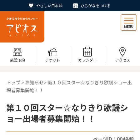
やさしい日本語
ひらがなをつける
MENU
施設予約
チケット
カレンダー
アクセス
トップ
>
お知らせ
> 第１０回スター☆なりきり歌謡ショー出
場者募集開始！！
第１０回スター☆なりきり歌謡シ
ョー出場者募集開始！！
ページID：004948