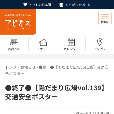
やさしい日本語
ひらがなをつける
MENU
施設予約
チケット
カレンダー
アクセス
トップ
>
お知らせ
> ●終了●【陽だまり広場vol.139】交通安
全ポスター
●終了●【陽だまり広場vol.139】
交通安全ポスター
ページID：012069