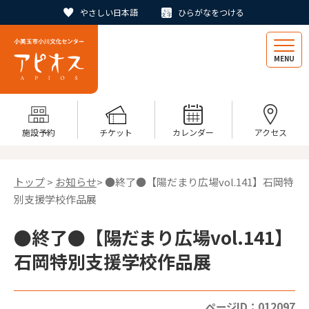
やさしい日本語
ひらがなをつける
MENU
施設予約
チケット
カレンダー
アクセス
トップ
>
お知らせ
> ●終了●【陽だまり広場vol.141】石岡特
別支援学校作品展
●終了●【陽だまり広場vol.141】
石岡特別支援学校作品展
ページID：012097