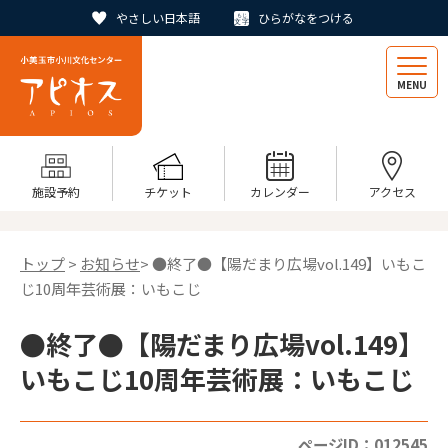
やさしい日本語
ひらがなをつける
MENU
施設予約
チケット
カレンダー
アクセス
トップ
>
お知らせ
> ●終了●【陽だまり広場vol.149】いもこ
じ10周年芸術展：いもこじ
●終了●【陽だまり広場vol.149】
いもこじ10周年芸術展：いもこじ
ページID：012545