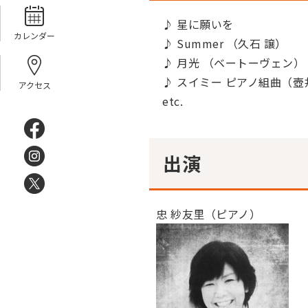
♪ 星に願いを
カレンダー
♪ Summer （久石 譲）
♪ 月光 （ベートーヴェン）
♪ スイミー ピアノ組曲（壺
アクセス
etc.
出演
忠 紗友里（ピアノ）