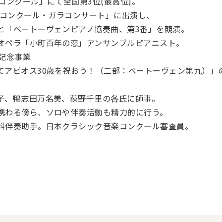
コンクール」にて全国第3位(最高位)。
楽コンクール・ガラコンサート」に出演し、
と「ベートーヴェンピアノ協奏曲、第3番」を競演。
オペラ「小町百年の恋」アンサンブルピアニスト。
記念事業
てアピオス30歳を祝おう！（二部：ベートーヴェン第九）」
子、鴨志田万名美、荻野千里の各氏に師事。
携わる傍ら、ソロや伴奏活動も精力的に行う。
科伴奏助手。日本クラシック音楽コンクール審査員。