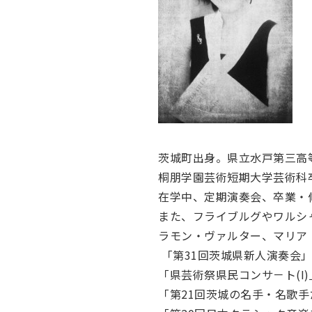
茨城町出身。県立水戸第三高
桐朋学園芸術短期大学芸術科
在学中、定期演奏会、卒業・
また、フライブルグやワルシ
ラモン・ヴァルター、マリア
「第31回茨城県新人演奏会
「県芸術祭県民コンサ－ト(I
「第21回茨城の名手・名歌