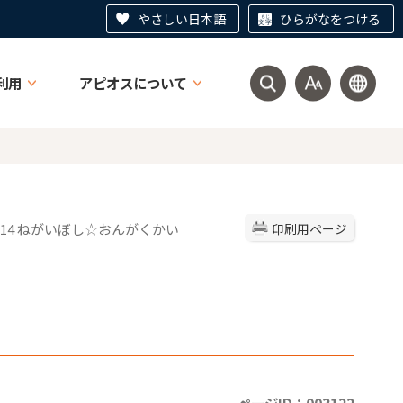
やさしい日本語
ひらがなをつける
利用
アピオスについて
ol.14 ねがいぼし☆おんがくかい
印刷用ページ