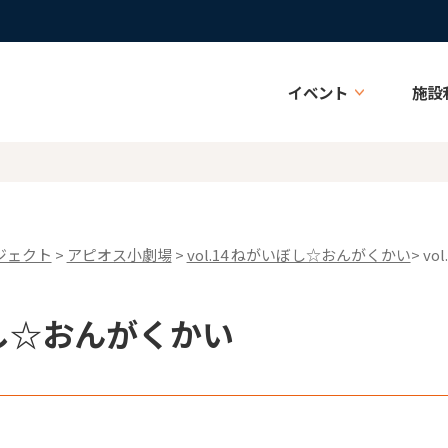
イベント
施設
ジェクト
>
アピオス小劇場
>
vol.14 ねがいぼし☆おんがくかい
> v
いぼし☆おんがくかい