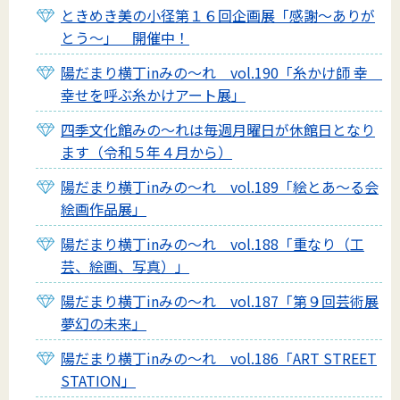
ときめき美の小径第１６回企画展「感謝～ありが
とう～」 開催中！
陽だまり横丁inみの～れ vol.190「糸かけ師 幸
幸せを呼ぶ糸かけアート展」
四季文化館みの～れは毎週月曜日が休館日となり
ます（令和５年４月から）
陽だまり横丁inみの～れ vol.189「絵とあ～る会
絵画作品展」
陽だまり横丁inみの～れ vol.188「重なり（工
芸、絵画、写真）」
陽だまり横丁inみの～れ vol.187「第９回芸術展
夢幻の未来」
陽だまり横丁inみの～れ vol.186「ART STREET
STATION」