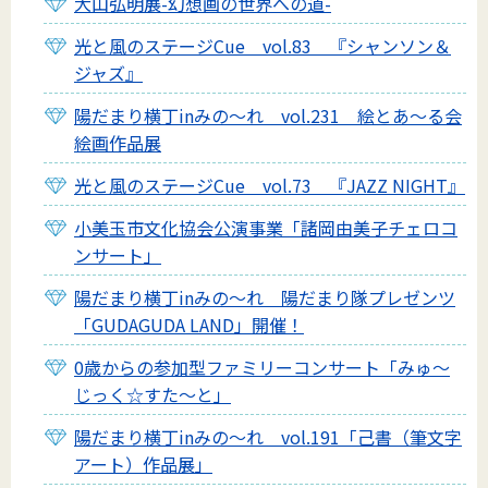
大山弘明展-幻想画の世界への道-
光と風のステージCue vol.83 『シャンソン＆
ジャズ』
陽だまり横丁inみの～れ vol.231 絵とあ～る会
絵画作品展
光と風のステージCue vol.73 『JAZZ NIGHT』
小美玉市文化協会公演事業「諸岡由美子チェロコ
ンサート」
陽だまり横丁inみの～れ 陽だまり隊プレゼンツ
「GUDAGUDA LAND」開催！
0歳からの参加型ファミリーコンサート「みゅ～
じっく☆すた～と」
陽だまり横丁inみの～れ vol.191「己書（筆文字
アート）作品展」