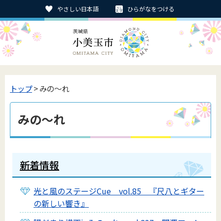
やさしい日本語
ひらがなをつける
トップ
> みの～れ
みの～れ
新着情報
光と風のステージCue vol.85 『尺八とギター
の新しい響き』