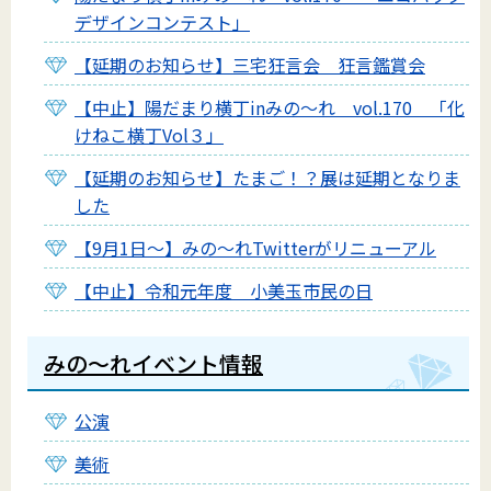
デザインコンテスト」
【延期のお知らせ】三宅狂言会 狂言鑑賞会
【中止】陽だまり横丁inみの～れ vol.170 「化
けねこ横丁Vol３」
【延期のお知らせ】たまご！？展は延期となりま
した
【9月1日～】みの～れTwitterがリニューアル
【中止】令和元年度 小美玉市民の日
みの〜れイベント情報
公演
美術