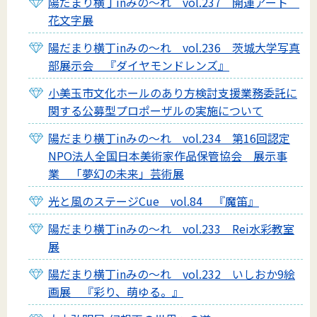
陽だまり横丁inみの～れ vol.237 開運アート
花文字展
陽だまり横丁inみの～れ vol.236 茨城大学写真
部展示会 『ダイヤモンドレンズ』
小美玉市文化ホールのあり方検討支援業務委託に
関する公募型プロポーザルの実施について
陽だまり横丁inみの～れ vol.234 第16回認定
NPO法人全国日本美術家作品保管協会 展示事
業 「夢幻の未来」芸術展
光と風のステージCue vol.84 『魔笛』
陽だまり横丁inみの～れ vol.233 Rei水彩教室
展
陽だまり横丁inみの～れ vol.232 いしおか9絵
画展 『彩り、萌ゆる。』