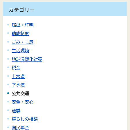
カテゴリー
届出・証明
助成制度
ごみ・し尿
生活環境
地球温暖化対策
税金
上水道
下水道
公共交通
安全・安心
選挙
暮らしの相談
国民年金