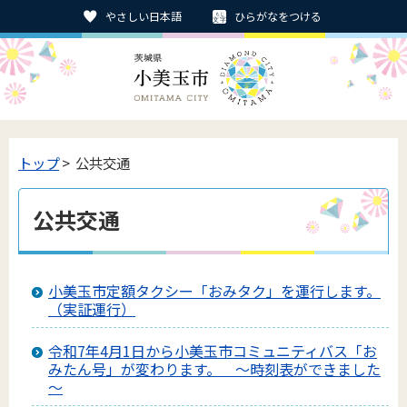
やさしい日本語
ひらがなをつける
トップ
> 公共交通
公共交通
小美玉市定額タクシー「おみタク」を運行します。
（実証運行）
令和7年4月1日から小美玉市コミュニティバス「お
みたん号」が変わります。 ～時刻表ができました
～