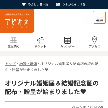
やさしい日本語
ひらがなをつける
MENU
施設予約
チケット
カレンダー
アクセス
トップ
>
結婚・離婚
> オリジナル婚姻届＆結婚記念証の配
布・贈呈が始まりました♥
オリジナル婚姻届＆結婚記念証の
配布・贈呈が始まりました♥
ページID：003558