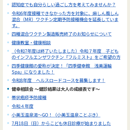
認知症でも自分らしい過ごし方を考えてみませんか？
令和6年度接種できなかった方を対象に、麻しん風しん
混合（MR）ワクチン定期予防接種機会を延長していま
す。
四種混合ワクチン製造販売終了のお知らせについて
健康教室・健康相談
（令和7年度は終了いたしました）令和７年度 子ども
のインフルエンザワクチン『フルミスト』をご希望の方
四季健康館の愛称が決定！「四季健幸館 浅美運輸
Spa」になりました！
令和8年度 ヘルスロードコースを募集します！
健幸相談会 ～健診結果は大人の成績表です～
帯状疱疹予防接種
令和４年度
小美玉温泉湯～GO！（小美玉温泉ことぶき）
7月18日（日）からこども休日診療が始まりました