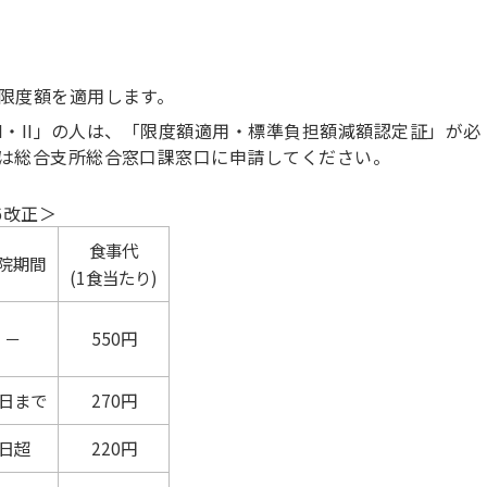
限度額を適用します。
者I・II」の人は、「限度額適用・標準負担額減額認定証」が必
は総合支所総合窓口課窓口に申請してください。
6改正＞
食事代
院期間
(1食当たり)
－
550円
0日まで
270円
0日超
220円