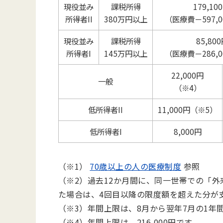
現役並み
課税所得
179,10
所得者II
380万円以上
（医療費－597,
現役並み
課税所得
85,80
所得者I
145万円以上
（医療費－286,
22,000円
一般
（※4）
低所得者II
11,000円（※5）
低所得者I
8,000円
（※1）
70歳以上の人の医療制度
参照
（※2）過去12か月間に、同一世帯での「
た場合は、4回目以降の限度額を超えた分が
（※3）年間上限は、8月から翌年7月の1年
（※4）年間上限は、216,000円です。