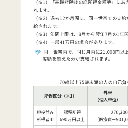
（※1）「基礎控除後の総所得金額等」にあ
れます。
（※2）過去12か月間に、同一世帯での支
給されます。
（※3）年間上限は、8月から翌年7月の1年
（※4）一部41万円の場合があります。
同一世帯内で、同じ月内に21,000円
度額を超えた分が支給されます。
70歳以上75歳未満の人の自己負
外来
所得区分（※1）
（個人単位）
現役並み
課税所得
270,30
所得者III
690万円以上
（医療費－901,