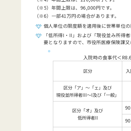
（※5）年間上限は、96,000円です。
（※6）一部41万円の場合があります。
個人単位の限度額を適用後に世帯単位の
「低所得I・II」および「現役並み所得
要となりますので、市役所医療保険課又
入院時の食事代＜R8.
区分
入
区分「ア」～「ェ」及び
現役並所得者III～I及び「一般」
9
区分「オ」及び
低所得者II
9