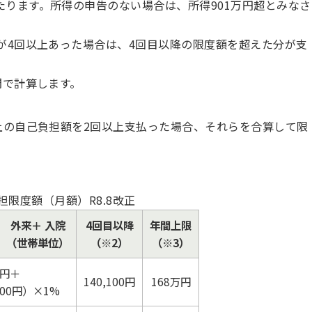
たります。所得の申告のない場合は、所得901万円超とみなさ
給が4回以上あった場合は、4回目以降の限度額を超えた分が支
間で計算します。
以上の自己負担額を2回以上支払った場合、それらを合算して限
担限度額（月額）R8.8改正
外来＋ 入院
4回目以降
年間上限
（世帯単位）
（※2）
（※3）
0円＋
140,100円
168万円
000円）×1%