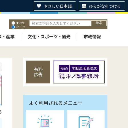
やさしい日本語
ひらがなをつける
すべて
ページ
PDF
ID
事・産業
文化・スポーツ・観光
市政情報
有料
広告
よく利用されるメニュー
5