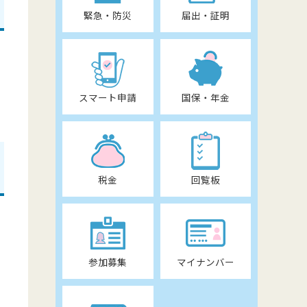
緊急・防災
届出・証明
スマート申請
国保・年金
税金
回覧板
参加募集
マイナンバー