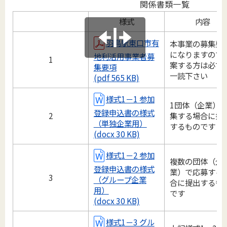
関係書類一覧
様式
内容
羽鳥駅東口市有
本事業の募集要
になりますので
地利活用事業者募
1
案する方は必ず
集要項
一読下さい
(pdf 565 KB)
様式1－1 参加
1団体（企業）
登録申込書の様式
2
集する場合に提
（単独企業用）
するものです
(docx 30 KB)
様式1－2 参加
複数の団体（企
登録申込書の様式
業）で応募する
3
（グループ企業
合に提出するも
用）
です
(docx 30 KB)
様式1－3 グル