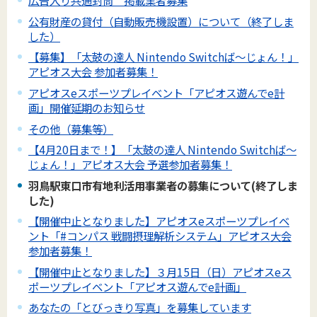
広告入り共通封筒 掲載業者募集
公有財産の貸付（自動販売機設置）について（終了しま
した）
【募集】「太鼓の達人 Nintendo Switchば～じょん！」
アピオス大会 参加者募集！
アピオスeスポーツプレイベント「アピオス遊んでe計
画」開催延期のお知らせ
その他（募集等）
【4月20日まで！】「太鼓の達人 Nintendo Switchば～
じょん！」アピオス大会 予選参加者募集！
羽鳥駅東口市有地利活用事業者の募集について(終了しま
した)
【開催中止となりました】アピオスeスポーツプレイベ
ント「#コンパス 戦闘摂理解析システム」アピオス大会
参加者募集！
【開催中止となりました】３月15日（日）アピオスeス
ポーツプレイベント「アピオス遊んでe計画」
あなたの「とびっきり写真」を募集しています