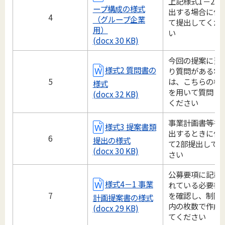
上記様式1－2を
ープ構成の様式
出する場合に併
4
（グループ企業
て提出してくだ
用）
い
(docx 30 KB)
今回の提案に当
様式2 質問書の
り質問がある場
5
は、こちらの様
様式
を用いて質問し
(docx 32 KB)
ください
事業計画書等を
様式3 提案書類
出するときに併
6
提出の様式
て2部提出して
(docx 30 KB)
さい
公募要項に記載
様式4－1 事業
れている必要書
7
を確認し、制限
計画提案書の様式
内の枚数で作成
(docx 29 KB)
てください