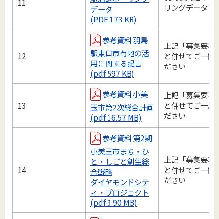
11
リングデータで
データ
(PDF 173 KB)
参考資料 羽鳥
上記「募集要項
駅東口市有地の活
12
と併せてご一読
用に関する提言
ださい
(pdf 597 KB)
参考資料 小美
上記「募集要項
13
と併せてご一読
玉市第2次総合計画
ださい
(pdf 16.57 MB)
参考資料 第2期
小美玉市まち・ひ
上記「募集要項
と・しごと創生総
14
と併せてご一読
合戦略
ださい
ダイヤモンドシテ
ィ・プロジェクト
(pdf 3.90 MB)