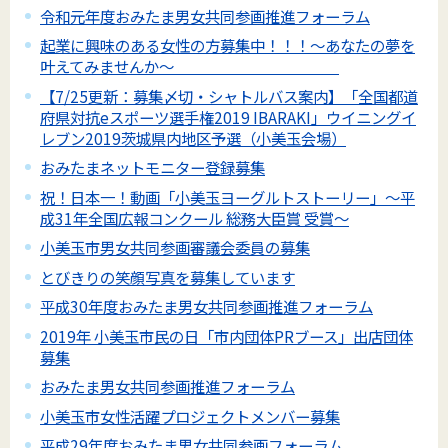
令和元年度おみたま男女共同参画推進フォーラム
起業に興味のある女性の方募集中！！！～あなたの夢を
叶えてみませんか～
【7/25更新：募集〆切・シャトルバス案内】「全国都道
府県対抗eスポーツ選手権2019 IBARAKI」ウイニングイ
レブン2019茨城県内地区予選（小美玉会場）
おみたまネットモニター登録募集
祝！日本一！動画「小美玉ヨーグルトストーリー」～平
成31年全国広報コンクール 総務大臣賞 受賞～
小美玉市男女共同参画審議会委員の募集
とびきりの笑顔写真を募集しています
平成30年度おみたま男女共同参画推進フォーラム
2019年 小美玉市民の日「市内団体PRブース」出店団体
募集
おみたま男女共同参画推進フォーラム
小美玉市女性活躍プロジェクトメンバー募集
平成29年度おみたま男女共同参画フォーラム