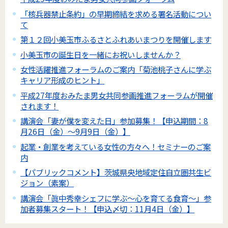
「核兵器禁止条約」の早期締結を求める署名活動につい
て
第１２回小美玉市ふるさとふれあいまつりを開催します
小美玉市の誕生日を一緒にお祝いしませんか？
女性活躍推進フォーラムのご案内「菊池桃子さんに学ぶ
キャリア形成のヒント」
平成27年度おみたま男女共同参画推進フォーラムが開催
されます！
講演会「妻が僕を変えた日」参加募集！【申込期間：8
月26日（金）～9月9日（金）】
起業・創業を考えている女性の方々へ！セミナーのご案
内
【パブリックコメント】茨城県央地域定住自立圏共生ビ
ジョン（素案）
講演会「眞中秀幸シェフに学ぶ～心を育てる食育～」参
加者募集スタート！【申込〆切：11月4日（金）】