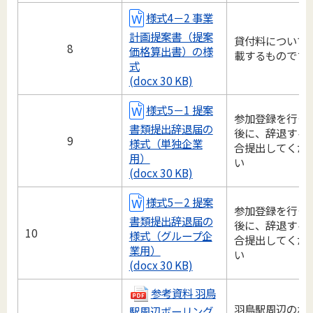
様式4－2 事業
計画提案書（提案
貸付料について
8
価格算出書）の様
載するものです
式
(docx 30 KB)
様式5－1 提案
参加登録を行っ
書類提出辞退届の
後に、辞退する
9
様式（単独企業
合提出してくだ
用）
い
(docx 30 KB)
様式5－2 提案
参加登録を行っ
書類提出辞退届の
後に、辞退する
10
様式（グループ企
合提出してくだ
業用）
い
(docx 30 KB)
参考資料 羽鳥
羽鳥駅周辺のボ
駅周辺ボーリング