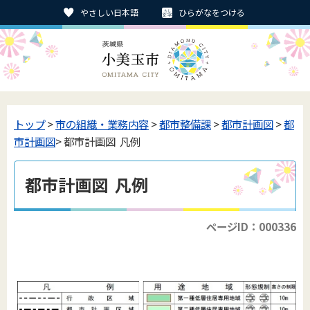
やさしい日本語
ひらがなをつける
トップ
>
市の組織・業務内容
>
都市整備課
>
都市計画図
>
都
市計画図
> 都市計画図 凡例
都市計画図 凡例
ページID：000336