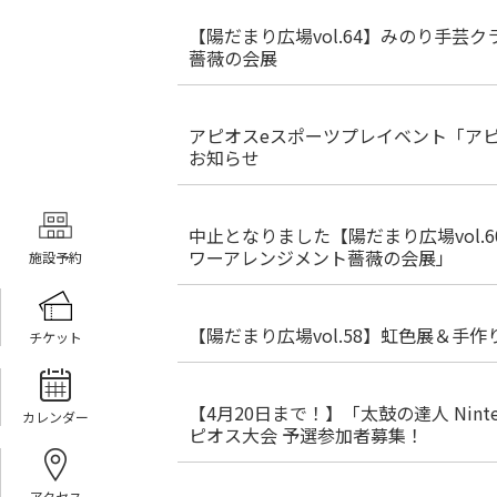
【陽だまり広場vol.64】みのり手芸
薔薇の会展
アピオスeスポーツプレイベント「ア
お知らせ
中止となりました【陽だまり広場vol.
ワーアレンジメント薔薇の会展」
施設予約
【陽だまり広場vol.58】虹色展＆手作
チケット
【4月20日まで！】「太鼓の達人 Ninte
カレンダー
ピオス大会 予選参加者募集！
アクセス