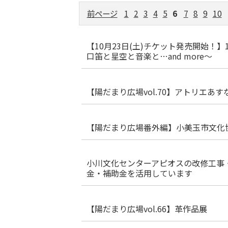
前ページ
1
2
3
4
5
6
7
8
9
10
【10月23日(土)チケット発売開始！
口笛と星空と音楽と…and more～
【陽だまり広場vol.70】アトリエあ
【陽だまり広場番外編】小美玉市文化
小川文化センターアピオスの改修工事
金・補助金を活用しています
【陽だまり広場vol.66】革作品展