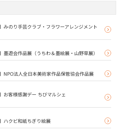
71】みのり手芸クラブ・フラワーアレンジメント
69】墨遊会作品展（うちわ＆墨絵展・山野草展）
68】NPO法人全日本美術家作品保管協会作品展
67】お客様感謝デー ちびマルシェ
65】ハクビ和紙ちぎり絵展