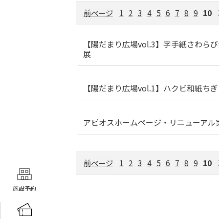
前ページ
1
2
3
4
5
6
7
8
9
10
【陽だまり広場vol.3】字手紙さわ
展
【陽だまり広場vol.1】ハクビ和紙ち
アピオスホームページ・リニューアル
前ページ
1
2
3
4
5
6
7
8
9
10
施設予約