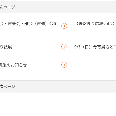
次ページ
らび会・書楽会・雅会（書道）合同
【陽だまり広場vol.
ぎり絵展
9/3（日）今宵貴方と
実施のお知らせ
次ページ