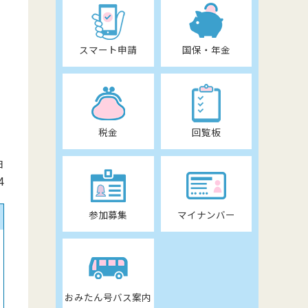
スマート申請
国保・年金
税金
回覧板
日
4
参加募集
マイナンバー
おみたん号バス案内