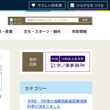
やさしい日本語
ひらがなをつける
すべて
ページ
PDF
ID
事・産業
文化・スポーツ・観光
市政情報
有料
広告
カテゴリー
2
令和8・9年度の後期高齢者医療保険
料率が決まりました