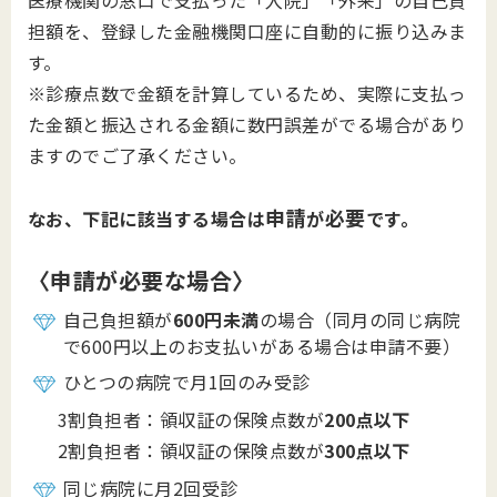
医療機関の窓口で支払った「入院」「外来」の自己負
担額を、登録した金融機関口座に自動的に振り込みま
す。
※診療点数で金額を計算しているため、実際に支払っ
た金額と振込される金額に数円誤差がでる場合があり
ますのでご了承ください。
申請
必要
なお、下記に該当する場合は
が
です。
〈申請が必要な場合〉
自己負担額が
600円未満
の場合（同月の同じ病院
で600円以上のお支払いがある場合は申請不要）
ひとつの病院で月1回のみ受診
3割負担者：領収証の保険点数が
200点以下
2割負担者：領収証の保険点数が
300点以下
同じ病院に月2回受診