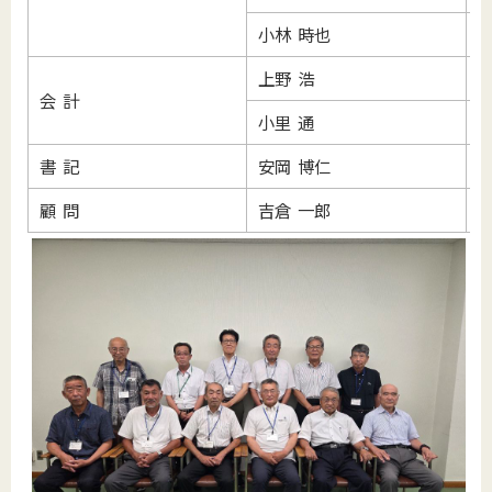
小林 時也
上野 浩
会 計
小里 通
書 記
安岡 博仁
顧 問
吉倉 一郎