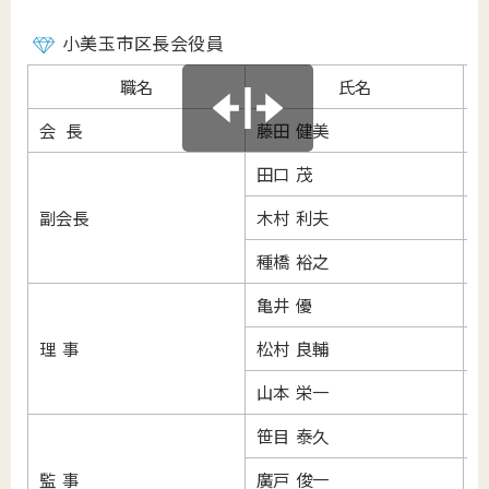
小美玉市区長会役員
職名
氏名
会 長
藤田 健美
田口 茂
副会長
木村 利夫
種橋 裕之
亀井 優
理 事
松村 良輔
山本 栄一
笹目 泰久
監 事
廣戸 俊一