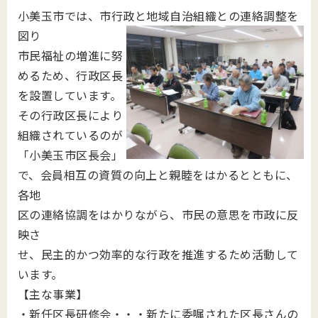
小美玉市では、
市行政と地域自治組織との連絡調整を
図り
市民福祉の増進に努
めるため、行政区長
を設置しています。
その行政区長により
組織されているのが
「小美玉市区長会」
で
、会員相互の資質の向上と親睦をはかるとともに、
各地
区の連絡協調をはかりながら、市民の意思を市政に反
映さ
せ、民主的かつ効率的な行政を推進するため活動して
います。
【
主な事業
】
・新任区長研修会・・・新たに委嘱された区長さんの