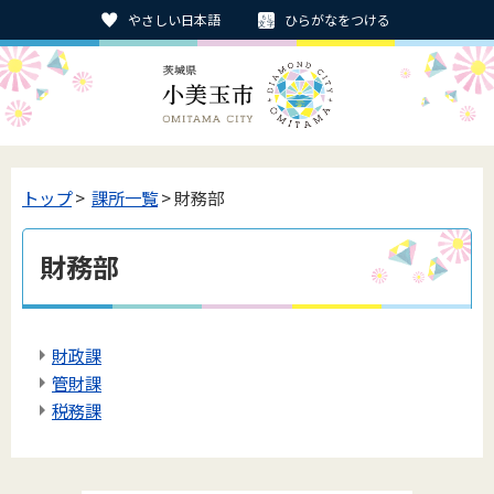
やさしい日本語
ひらがなをつける
トップ
>
課所一覧
> 財務部
財務部
財政課
管財課
税務課