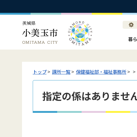
暮
トップ
>
課所一覧
>
保健福祉部・福祉事務所
>
>
指定の係はありませ