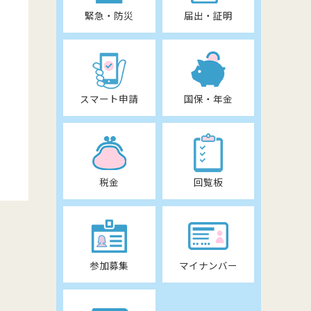
緊急・防災
届出・証明
スマート申請
国保・年金
税金
回覧板
参加募集
マイナンバー