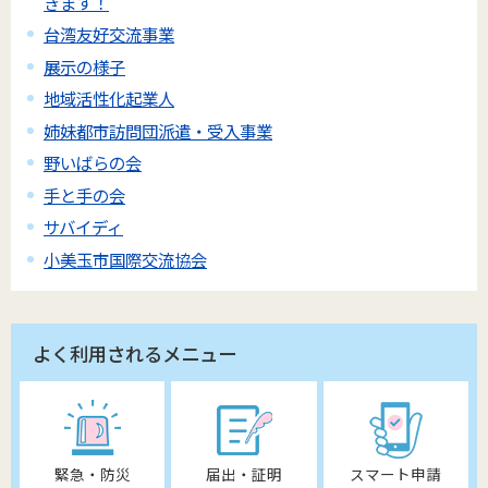
きます！
台湾友好交流事業
展示の様子
地域活性化起業人
姉妹都市訪問団派遣・受入事業
野いばらの会
手と手の会
サバイディ
小美玉市国際交流協会
よく利用されるメニュー
緊急・防災
届出・証明
スマート申請