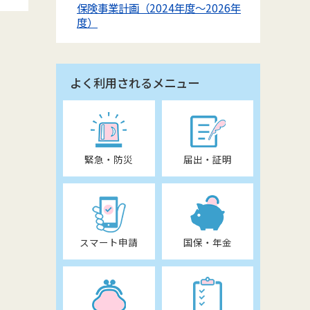
保険事業計画（2024年度～2026年
度）
よく利用されるメニュー
緊急・防災
届出・証明
スマート申請
国保・年金