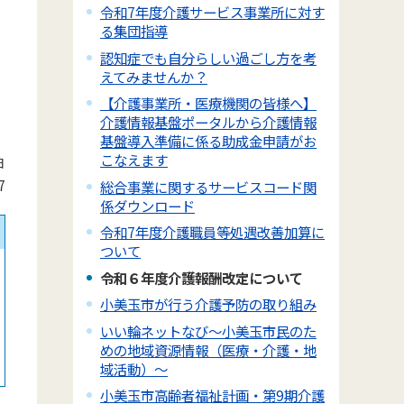
令和7年度介護サービス事業所に対す
る集団指導
認知症でも自分らしい過ごし方を考
えてみませんか？
【介護事業所・医療機関の皆様へ】
介護情報基盤ポータルから介護情報
基盤導入準備に係る助成金申請がお
こなえます
日
7
総合事業に関するサービスコード関
係ダウンロード
令和7年度介護職員等処遇改善加算に
ついて
令和６年度介護報酬改定について
小美玉市が行う介護予防の取り組み
いい輪ネットなび～小美玉市民のた
めの地域資源情報（医療・介護・地
域活動）～
小美玉市高齢者福祉計画・第9期介護