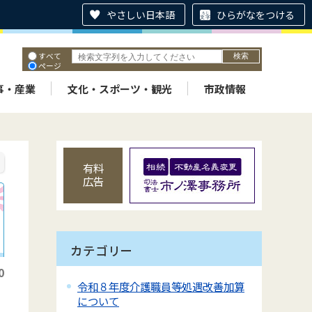
やさしい日本語
ひらがなをつける
すべて
ページ
PDF
ID
事・産業
文化・スポーツ・観光
市政情報
有料
広告
カテゴリー
0
令和８年度介護職員等処遇改善加算
について