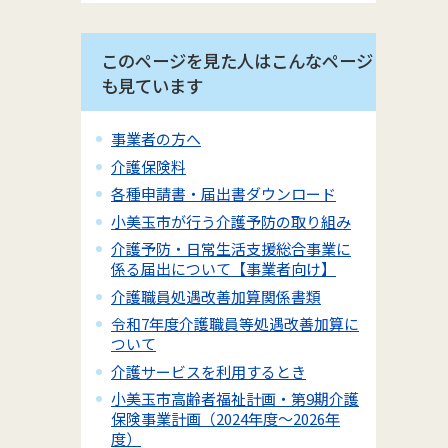
このページを見た人はこんなページ
も見ています
事業者の方へ
介護保険料
各種申請書・届出書ダウンロード
小美玉市が行う介護予防の取り組み
介護予防・日常生活支援総合事業に
係る届出について【事業者向け】
介護職員処遇改善加算関係書類
令和7年度介護職員等処遇改善加算に
ついて
介護サービスを利用するとき
小美玉市高齢者福祉計画・第9期介護
保険事業計画（2024年度～2026年
度）