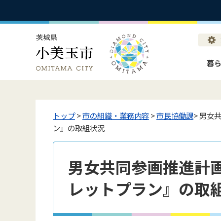
暮
トップ
>
市の組織・業務内容
>
市民協働課
> 男
ン』の取組状況
男女共同参画推進計
レットプラン』の取