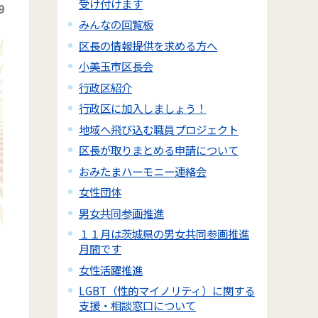
受け付けます
9
みんなの回覧板
区長の情報提供を求める方へ
小美玉市区長会
行政区紹介
行政区に加入しましょう！
地域へ飛び込む職員プロジェクト
区長が取りまとめる申請について
おみたまハーモニー連絡会
女性団体
男女共同参画推進
１１月は茨城県の男女共同参画推進
月間です
女性活躍推進
LGBT（性的マイノリティ）に関する
支援・相談窓口について