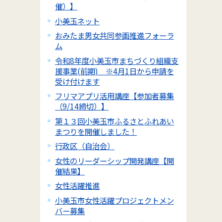
催）】
小美玉ネット
おみたま男女共同参画推進フォーラ
ム
令和8年度小美玉市まちづくり組織支
援事業(前期) ※4月1日から申請を
受け付けます
フリマアプリ活用講座【参加者募集
（9/14締切）】
第１３回小美玉市ふるさとふれあい
まつりを開催しました！
行政区（自治会）
女性のリーダーシップ開発講座【開
催結果】
女性活躍推進
小美玉市女性活躍プロジェクトメン
バー募集