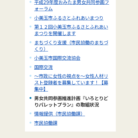
平成29年度おみたま男女共同参画フ
ォーラム
小美玉市ふるさとふれあいまつり
第１２回小美玉市ふるさとふれあい
まつりを開催します
まちづくり支援（市民協働のまちづ
くり）
小美玉市国際交流協会
国際交流
～市政に女性の視点を～女性人材リ
スト登録者を募集しています！【募
集中】
男女共同参画推進計画『いろとりど
りパレットプラン』の取組状況
情報提供（市民協働課）
市民協働課