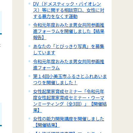
DV（ドメスティック・バイオレン
ス）等に関する相談窓口、女性に対
する暴力をなくす運動
令和元年度おみたま男女共同参画推
進フォーラムを開催しました【結果
報告】
た
あなたの「とびっきり写真」を募集
しています
令和元年度おみたま男女共同参画推
進フォーラム
第１4回小美玉市ふるさとふれあいま
つりを開催しました！
女性起業家育成セミナー「令和元年
度女性起業家育成セミナー・ウーマ
ンミーティング（全3回）」【開催結
果】
女性の能力開発講座を開催しました
【開催結果】