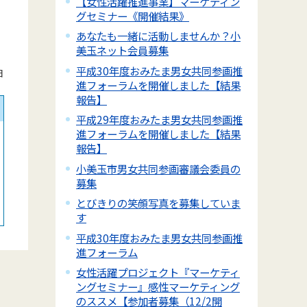
【女性活躍推進事業】マーケティン
グセミナー《開催結果》
あなたも一緒に活動しませんか？小
美玉ネット会員募集
平成30年度おみたま男女共同参画推
日
進フォーラムを開催しました【結果
報告】
平成29年度おみたま男女共同参画推
進フォーラムを開催しました【結果
報告】
小美玉市男女共同参画審議会委員の
募集
とびきりの笑顔写真を募集していま
す
平成30年度おみたま男女共同参画推
進フォーラム
女性活躍プロジェクト『マーケティ
ングセミナー』感性マーケティング
のススメ【参加者募集（12/2開