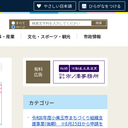
やさしい日本語
ひらがなをつける
すべて
ページ
PDF
ID
事・産業
文化・スポーツ・観光
市政情報
有料
広告
カテゴリー
令和8年度小美玉市まちづくり組織支
援事業(後期) ※8月25日から申請を