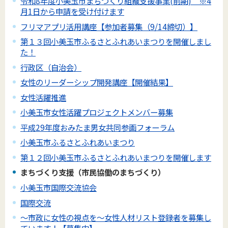
令和8年度小美玉市まちづくり組織支援事業(前期) ※4
月1日から申請を受け付けます
フリマアプリ活用講座【参加者募集（9/14締切）】
第１３回小美玉市ふるさとふれあいまつりを開催しまし
た！
行政区（自治会）
女性のリーダーシップ開発講座【開催結果】
女性活躍推進
小美玉市女性活躍プロジェクトメンバー募集
平成29年度おみたま男女共同参画フォーラム
小美玉市ふるさとふれあいまつり
第１２回小美玉市ふるさとふれあいまつりを開催します
まちづくり支援（市民協働のまちづくり）
小美玉市国際交流協会
国際交流
～市政に女性の視点を～女性人材リスト登録者を募集し